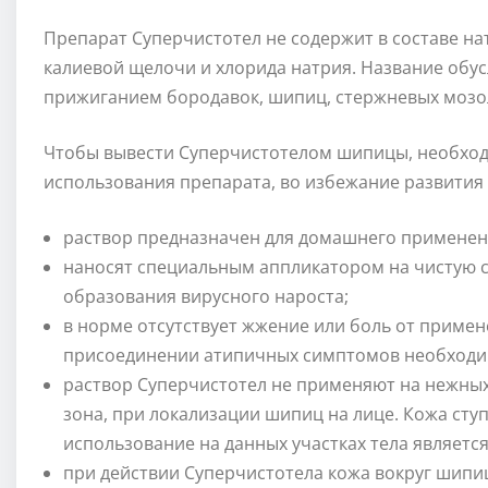
Препарат Суперчистотел не содержит в составе н
калиевой щелочи и хлорида натрия. Название обус
прижиганием бородавок, шипиц, стержневых мозо
Чтобы вывести Суперчистотелом шипицы, необход
использования препарата, во избежание развития
раствор предназначен для домашнего применен
наносят специальным аппликатором на чистую су
образования вирусного нароста;
в норме отсутствует жжение или боль от примен
присоединении атипичных симптомов необходим
раствор Суперчистотел не применяют на нежных
зона, при локализации шипиц на лице. Кожа сту
использование на данных участках тела являет
при действии Суперчистотела кожа вокруг шипи