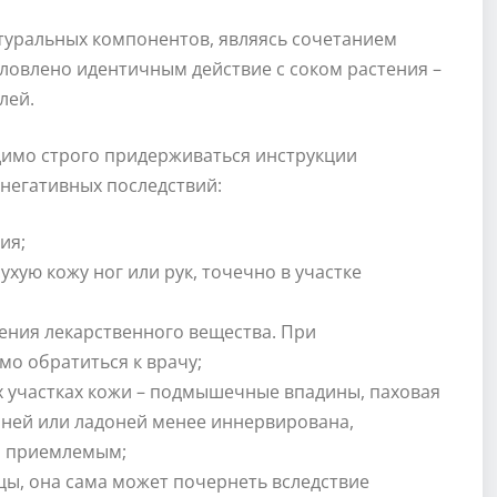
атуральных компонентов, являясь сочетанием
ловлено идентичным действие с соком растения –
лей.
имо строго придерживаться инструкции
 негативных последствий:
ия;
хую кожу ног или рук, точечно в участке
ения лекарственного вещества. При
о обратиться к врачу;
 участках кожи – подмышечные впадины, паховая
пней или ладоней менее иннервирована,
ся приемлемым;
цы, она сама может почернеть вследствие