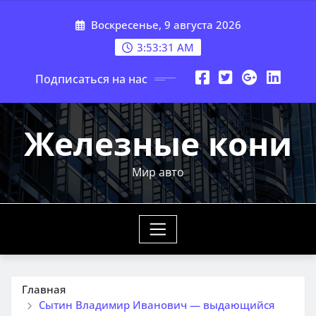
Перейти
Воскресенье, 9 августа 2026
к
содержимому
3:53:32 AM
Подписаться на нас
Железные кони
Мир авто
Главная
Сытин Владимир Иванович — выдающийся