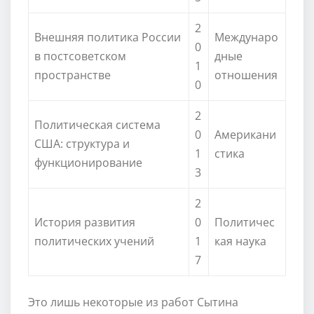
2
Внешняя политика России
Междунаро
0
в постсоветском
дные
1
пространстве
отношения
0
2
Политическая система
0
Американи
США: структура и
1
стика
функционирование
3
2
История развития
0
Политичес
политических учений
1
кая наука
7
Это лишь некоторые из работ Сытина