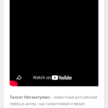
Талгат Нигматулин
– известный российский
певец и актёр, чья талантливая и яркая