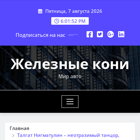
Перейти
Пятница, 7 августа 2026
к
содержимому
6:01:53 PM
Подписаться на нас
Железные кони
Мир авто
Главная
Талгат Нигматулин – неотразимый танцор,