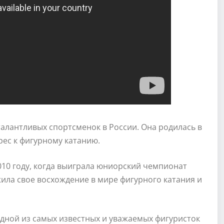
алантливых спортсменок в России. Она родилась в
рес к фигурному катанию.
010 году, когда выиграла юниорский чемпионат
жила свое восхождение в мире фигурного катания и
одной из самых известных и уважаемых фигуристок