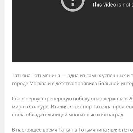
Татьяна Тотьмянина — одна из самых успешных и т
городе Москва и с детства проявила большой инте
Свою первую тренерскую победу она одержала в 2
мира в Солеуре, Италия. С тех пор Татьяна продол
стала обладательницей многих высоких наград.
В настоящее время Татьяна Тотьмянина является 