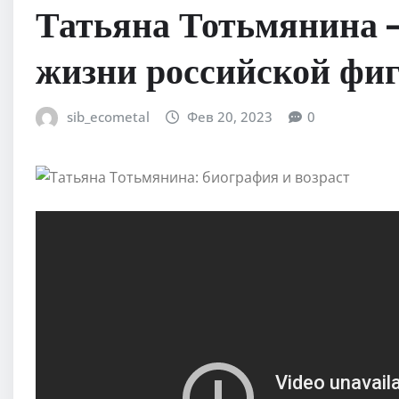
Татьяна Тотьмянина 
жизни российской фи
sib_ecometal
Фев 20, 2023
0