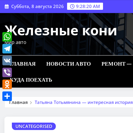
Перейти
Суббота, 8 августа 2026
9:28:21 AM
к
содержимому
Железные кони
Мир авто
WhatsApp
Telegram
ГЛАВНАЯ
НОВОСТИ АВТО
РЕМОНТ —
VK
КУДА ПОЕХАТЬ
Viber
Odnoklassniki
Главная
Татьяна Тотьмянина — интересная история
Отправить
UNCATEGORISED