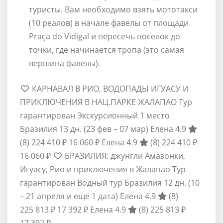
туристы. Вам необходимо взять мототакси
(10 реалов) в начале фавелы от площади
Praça do Vidigal и пересечь поселок до
точки, где начинается тропа (это самая
вершина фавелы).
КАРНАВАЛ В РИО, ВОДОПАДЫ ИГУАСУ И
ПРИКЛЮЧЕНИЯ В НАЦ.ПАРКЕ ЖАЛАПАО Тур
гарантирован Экскурсионный 1 место
Бразилия
13 дн.
(23 фев – 07 мар)
Елена 4.9
(8)
224 410 ₽
16 060 ₽
Елена 4.9
(8)
224 410 ₽
16 060 ₽
БРАЗИЛИЯ: джунгли Амазонки,
Игуасу, Рио и приключения в Жалапао Тур
гарантирован Водный тур Бразилия
12 дн.
(10
– 21 апреля и ещё 1 дата)
Елена 4.9
(8)
225 813 ₽
17 392 ₽
Елена 4.9
(8)
225 813 ₽