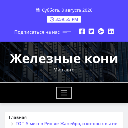
Перейти
Суббота, 8 августа 2026
к
содержимому
3:59:57 PM
Подписаться на нас
Железные кони
Мир авто
Главная
ТОП-5 мест в Рио-де-Жанейро, о которых вы не