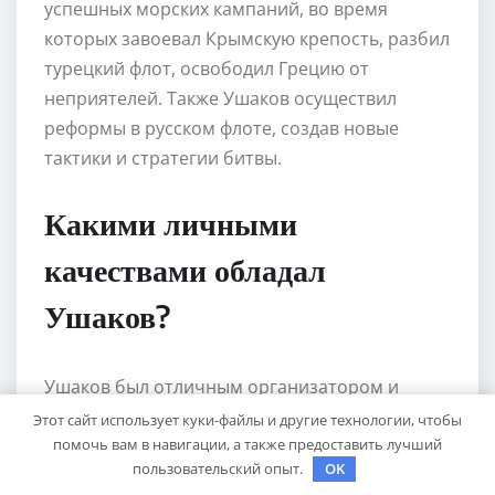
успешных морских кампаний, во время
которых завоевал Крымскую крепость, разбил
турецкий флот, освободил Грецию от
неприятелей. Также Ушаков осуществил
реформы в русском флоте, создав новые
тактики и стратегии битвы.
Какими личными
качествами обладал
Ушаков?
Ушаков был отличным организатором и
стратегом. Он обладал харизмой и
Этот сайт использует куки-файлы и другие технологии, чтобы
помочь вам в навигации, а также предоставить лучший
авторитетом, который заставлял
пользовательский опыт.
OK
подчиненных следовать его указаниям без