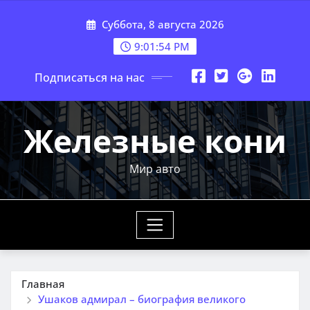
Перейти
Суббота, 8 августа 2026
к
содержимому
9:01:55 PM
Подписаться на нас
Железные кони
Мир авто
Главная
Ушаков адмирал – биография великого