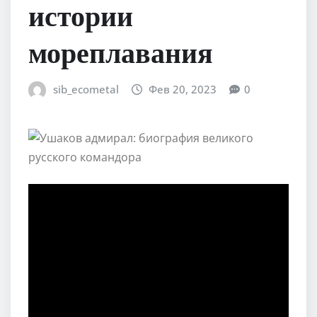
истории
мореплавания
sib_ecometal
Фев 20, 2023
0