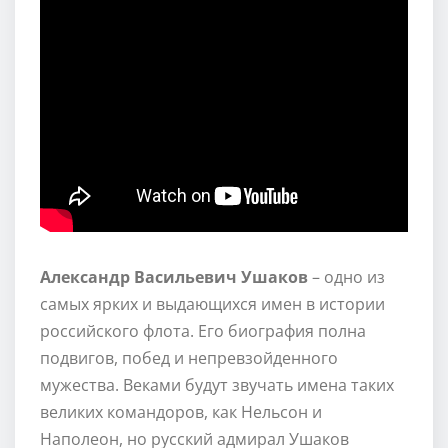
Александр Васильевич Ушаков
– одно из
самых ярких и выдающихся имен в истории
российского флота. Его биография полна
подвигов, побед и непревзойденного
мужества. Веками будут звучать имена таких
великих командоров, как Нельсон и
Наполеон, но русский адмирал Ушаков