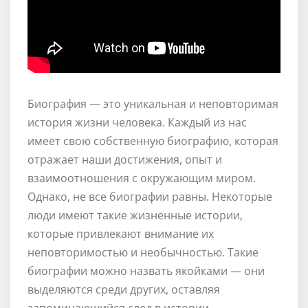
Биография — это уникальная и неповторимая
история жизни человека. Каждый из нас
имеет свою собственную биографию, которая
отражает наши достижения, опыт и
взаимоотношения с окружающим миром.
Однако, не все биографии равны. Некоторые
люди имеют такие жизненные истории,
которые привлекают внимание их
неповторимостью и необычностью. Такие
биографии можно назвать якойками — они
выделяются среди других, оставляя
запоминающийся след в истории