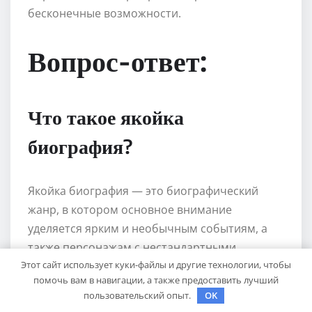
бесконечные возможности.
Вопрос-ответ:
Что такое якойка
биография?
Якойка биография — это биографический
жанр, в котором основное внимание
уделяется ярким и необычным событиям, а
также персонажам с нестандартными
Этот сайт использует куки-файлы и другие технологии, чтобы
характеристиками. В таких биографиях часто
помочь вам в навигации, а также предоставить лучший
преобладает рассказ о контрастных и
пользовательский опыт.
OK
непредсказуемых поворотах судьбы.