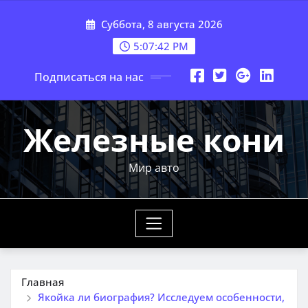
Перейти
Суббота, 8 августа 2026
к
содержимому
5:07:43 PM
Подписаться на нас
Железные кони
Мир авто
Главная
Якойка ли биография? Исследуем особенности,