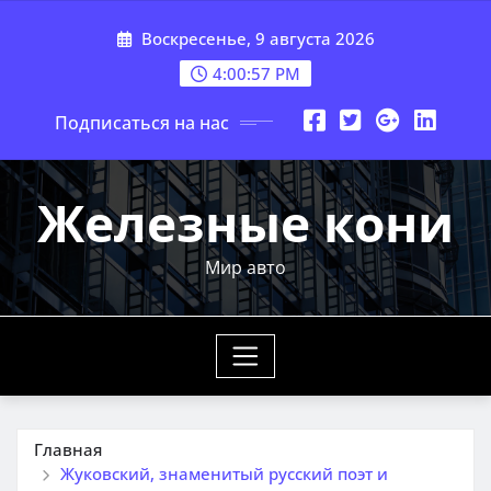
Перейти
Воскресенье, 9 августа 2026
к
содержимому
4:00:59 PM
Подписаться на нас
Железные кони
Мир авто
Главная
Жуковский, знаменитый русский поэт и