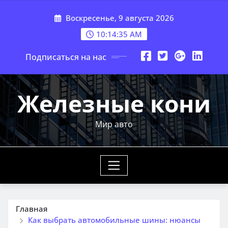
Перейти
Воскресенье, 9 августа 2026
к
содержимому
10:14:37 AM
Подписаться на нас
Железные кони
Мир авто
Главная
Как выбрать автомобильные шины: нюансы