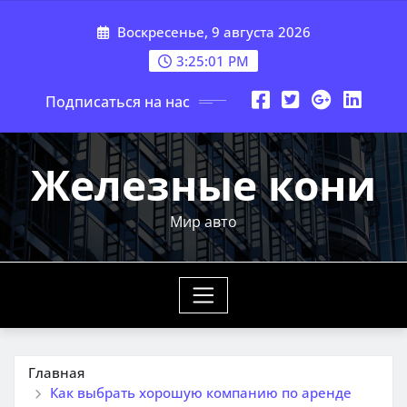
Перейти
Воскресенье, 9 августа 2026
к
содержимому
3:25:02 PM
Подписаться на нас
Железные кони
Мир авто
Главная
Как выбрать хорошую компанию по аренде