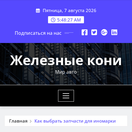
Перейти
Пятница, 7 августа 2026
к
содержимому
5:48:29 AM
Подписаться на нас
Железные кони
Мир авто
Главная
Как выбрать запчасти для иномарки