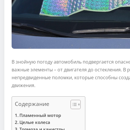
В знойную погоду автомобиль подвергается опаснос
важные элементы – от двигателя до остекления. В
непредвиденные поломки, которые способны созда
движения.
Содержание
Пламенный мотор
Целые колеса
Тормоза и канистры