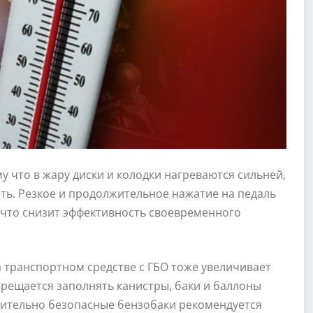
у что в жару диски и колодки нагреваются сильней,
ть. Резкое и продолжительное нажатие на педаль
, что снизит эффективность своевременного
 транспортном средстве с ГБО тоже увеличивает
прещается заполнять канистры, баки и баллоны
осительно безопасные бензобаки рекомендуется