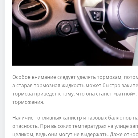
Особое внимание следует уделять тормозам, потом
а старая тормозная жидкость может быстро закипе
тормоза приведет к тому, что она станет «ватной»
торможения.
Наличие топливных канистр и газовых баллонов на
опасность. При высоких температурах на улице за
целиком, ведь они могут не выдержать. Даже отн