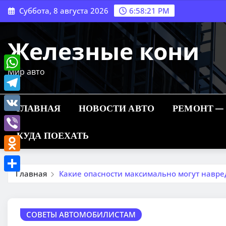
Перейти
Суббота, 8 августа 2026
6:58:23 PM
к
содержимому
Железные кони
Мир авто
WhatsApp
Telegram
ГЛАВНАЯ
НОВОСТИ АВТО
РЕМОНТ —
VK
КУДА ПОЕХАТЬ
Viber
Odnoklassniki
Главная
Какие опасности максимально могут навре
Отправить
СОВЕТЫ АВТОМОБИЛИСТАМ