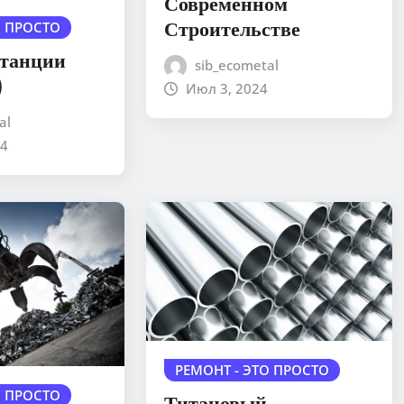
Современном
Строительстве
О ПРОСТО
станции
sib_ecometal
)
Июл 3, 2024
al
24
РЕМОНТ - ЭТО ПРОСТО
О ПРОСТО
Титановый