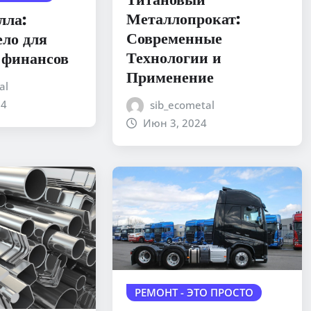
Металлопрокат:
лла:
Современные
ело для
Технологии и
 финансов
Применение
al
24
sib_ecometal
Июн 3, 2024
РЕМОНТ - ЭТО ПРОСТО