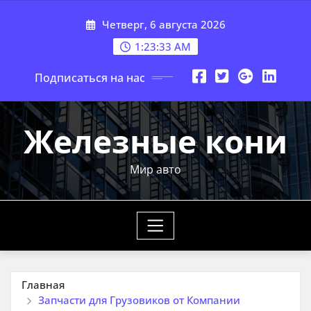
Перейти
Четверг, 6 августа 2026
к
содержимому
1:23:35 AM
Подписаться на нас
Железные кони
Мир авто
Главная
Запчасти для Грузовиков от Компании