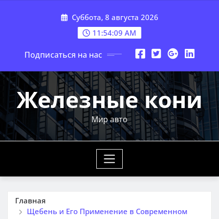
Перейти
Суббота, 8 августа 2026
к
содержимому
11:54:10 AM
Подписаться на нас
Железные кони
Мир авто
Главная
Щебень и Его Применение в Современном