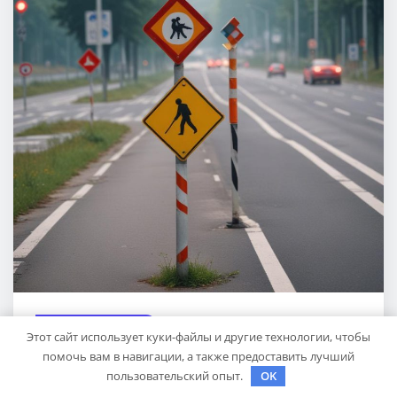
КУДА ПОЕХАТЬ
Этот сайт использует куки-файлы и другие технологии, чтобы
Опоры для дорожных знаков: виды
помочь вам в навигации, а также предоставить лучший
пользовательский опыт.
OK
столбов и стоек, материалы и