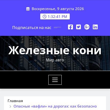
Перейти
Воскресенье, 9 августа 2026
к
содержимому
1:32:43 PM
Подписаться на нас
Железные кони
Мир авто
Главная
Опасные «вафли» на дорогах: как безопасно