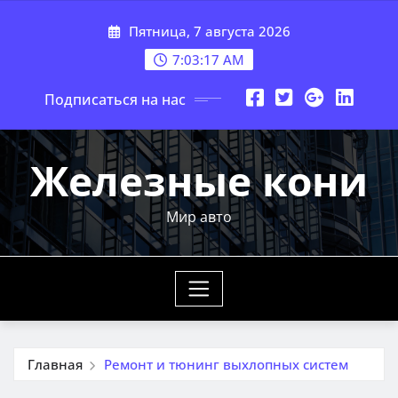
Перейти
Пятница, 7 августа 2026
к
содержимому
7:03:19 AM
Подписаться на нас
Железные кони
Мир авто
Главная
Ремонт и тюнинг выхлопных систем