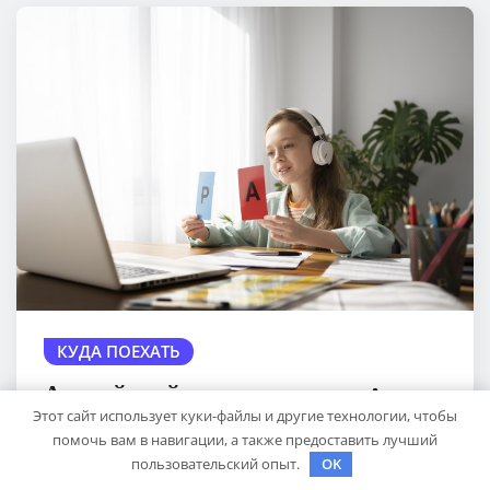
КУДА ПОЕХАТЬ
Английский для школьников: как
Этот сайт использует куки-файлы и другие технологии, чтобы
учить язык с удовольствием
помочь вам в навигации, а также предоставить лучший
пользовательский опыт.
OK
sib_ecometal
Авг 18, 2025