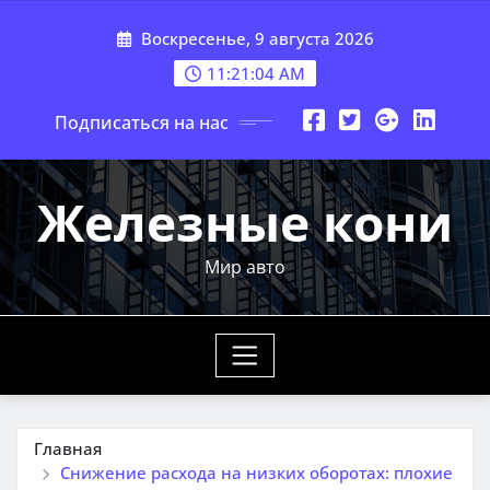
Перейти
Воскресенье, 9 августа 2026
к
содержимому
11:21:06 AM
Подписаться на нас
Железные кони
Мир авто
Главная
Снижение расхода на низких оборотах: плохие