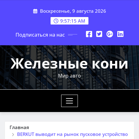
Перейти
Воскресенье, 9 августа 2026
к
содержимому
9:57:16 AM
Подписаться на нас
Железные кони
Мир авто
Главная
BERKUT выводит на рынок пусковое устройство