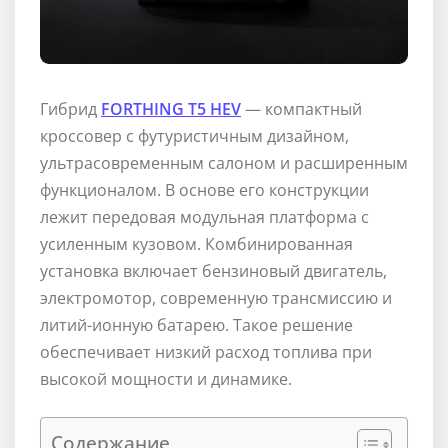
Гибрид
FORTHING T5 HEV
— компактный
кроссовер с футуристичным дизайном,
ультрасовременным салоном и расширенным
функционалом. В основе его конструкции
лежит передовая модульная платформа с
усиленным кузовом. Комбинированная
установка включает бензиновый двигатель,
электромотор, современную трансмиссию и
литий-ионную батарею. Такое решение
обеспечивает низкий расход топлива при
высокой мощности и динамике.
Содержание