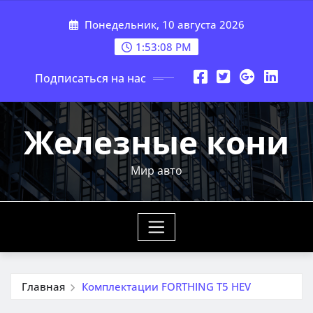
Перейти
Понедельник, 10 августа 2026
к
содержимому
1:53:09 PM
Подписаться на нас
Железные кони
Мир авто
Главная
Комплектации FORTHING T5 HEV