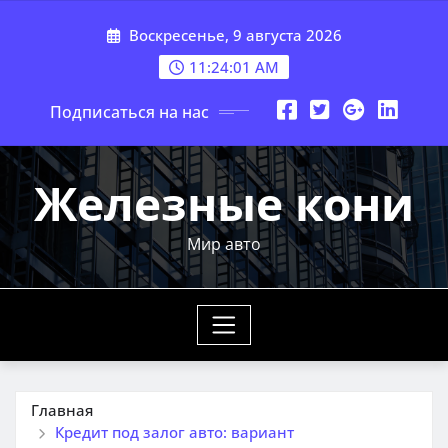
Перейти
Воскресенье, 9 августа 2026
к
содержимому
11:24:03 AM
Подписаться на нас
Железные кони
Мир авто
Главная
Кредит под залог авто: вариант