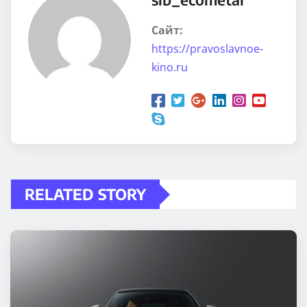
Сайт:
https://pravoslavnoe-
kino.ru
RELATED STORY