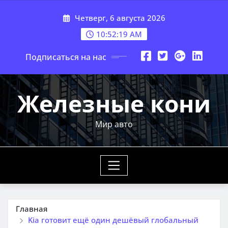
Перейти
Четверг, 6 августа 2026
к
содержимому
10:52:20 AM
Подписаться на нас
Железные кони
Мир авто
Главная
Kia готовит ещё один дешёвый глобальный