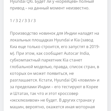
Hyundai QXi. Будет ли у «корейцев» полный
привод – на данный момент неизвестно.
1
/ 3
2
/ 3
3
/ 3
Производство новинок для Индии наладят на
локальных площадках Hyundai и Kia (завод
Киа еще только строится, его запустят в 2019-
м). При этом, как сообщает Autocar India,
субкомпактный паркетник Kia станет
глобальной моделью, правда, список стран, в
которых он может появиться, не
разглашается. Кстати, Hyundai QXi «ловили» и
за пределами Индии – его тестируют в Корее
и Штатах, так что и этот кроссовер
«эксклюзивом» не будет. В других странах у
машин, вероятно, окажется иная моторная