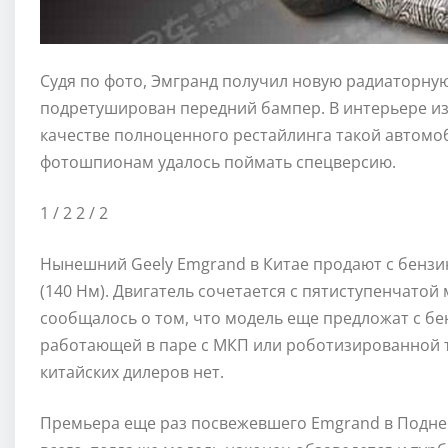
Судя по фото, Эмгранд получил новую радиаторную
подретуширован передний бампер. В интерьере изм
качестве полноценного рестайлинга такой автомоб
фотошпионам удалось поймать спецверсию.
1
/ 2
2
/ 2
Нынешний Geely Emgrand в Китае продают с бензин
(140 Нм). Двигатель сочетается с пятиступенчато
сообщалось о том, что модель еще предложат с бе
работающей в паре с МКП или роботизированной т
китайских дилеров нет.
Премьера еще раз посвежевшего Emgrand в Поднеб