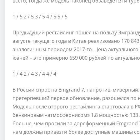
всего, тогда же модель наконец обзаведется и тур
1
/ 5
2
/ 5
3
/ 5
4
/ 5
5
/ 5
Предыдущий рестайлинг пошел на пользу Эмгранду
августе текущего года в Китае реализовано 170 843
аналогичным периодом 2017-го. Цена актуального G
юаней – это примерно 659 000 рублей по актуально
1
/ 4
2
/ 4
3
/ 4
4
/ 4
В России спрос на Emgrand 7, напротив, мизерный:
претерпевший первое обновление, разошелся по н
Модель после второго рестайлинга стартовала в РФ
бензиновым «атмосферником» 1.8 мощностью 133 л.с
больше, чем просили за дореформенный Emgrand 7 
нам должны привезти более доступные машины со