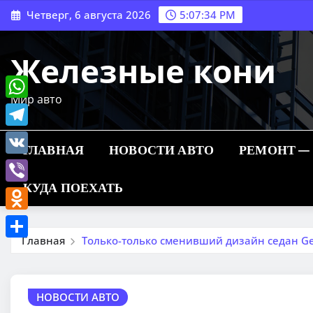
Перейти
Четверг, 6 августа 2026
5:07:36 PM
к
содержимому
Железные кони
Мир авто
WhatsApp
Telegram
ГЛАВНАЯ
НОВОСТИ АВТО
РЕМОНТ —
VK
КУДА ПОЕХАТЬ
Viber
Odnoklassniki
Главная
Только-только сменивший дизайн седан Gee
Отправить
НОВОСТИ АВТО