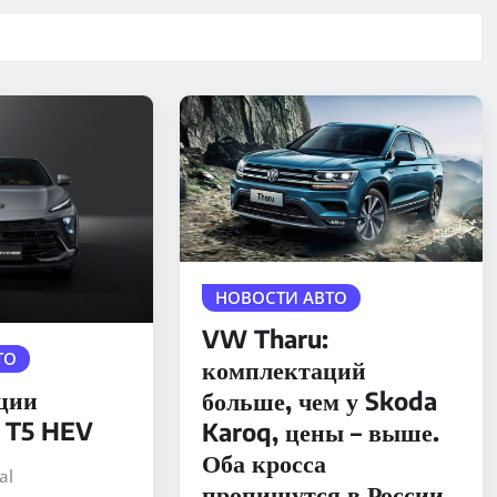
НОВОСТИ АВТО
VW Tharu:
ТО
комплектаций
ции
больше, чем у Skoda
 T5 HEV
Karoq, цены – выше.
Оба кросса
al
пропишутся в России