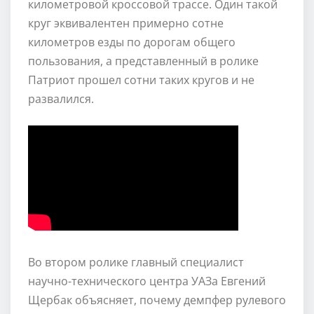
километровой кроссовой трассе. Один такой
круг эквивалентен примерно сотне
километров езды по дорогам общего
пользования, а представленный в ролике
Патриот прошел сотни таких кругов и не
развалился.
Во втором ролике главный специалист
научно-технического центра УАЗа Евгений
Щербак объясняет, почему демпфер рулевого