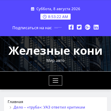
Перейти
Суббота, 8 августа 2026
к
содержимому
8:53:23 AM
Подписаться на нас
Железные кони
Мир авто
Главная
Дело – «труба»: УАЗ ответил критикам