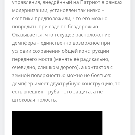
управления, внедрённый на Патриот в рамках
модернизации, установлен так низко –
скептики предположили, что его можно
повредить при езде по бездорожью.
Оказывается, что текущее расположение
демпфера – единственно возможное при
условии сохранения общей конструкции
переднего моста (менять её радикально,
очевидно, слишком дорого), а контактов с
земной поверхностью можно не бояться:
демпфер имеет двухтрубную конструкцию, то
есть внешняя труба – это защита, а не
штоковая полость.