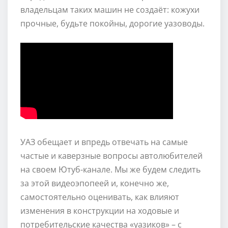
владельцам таких машин не создаёт: кожухи
прочные, будьте покойны, дорогие уазоводы.
УАЗ обещает и впредь отвечать на самые
частые и каверзные вопросы автолюбителей
на своем Ютуб-канале. Мы же будем следить
за этой видеоэпопеей и, конечно же,
самостоятельно оценивать, как влияют
изменения в конструкции на ходовые и
потребительские качества «уазиков» – с