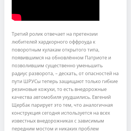
Третий ролик отвечает на претензии
любителей хардкорного оффроуда к
поворотным кулакам открытого типа,
появившимся на обновлённом Патриоте и
позволившим существенно уменьшить
радиус разворота, – дескать, от опасностей на
пути ШРУСы теперь защищают только гибкие
резиновые кожухи, то есть внедорожные
качества автомобиля ухудшились. Евгений
Щербак парирует это тем, что аналогичная
конструкция сегодня используется на всех
известных внедорожниках с зависимым
передним мостом и никаких проблем