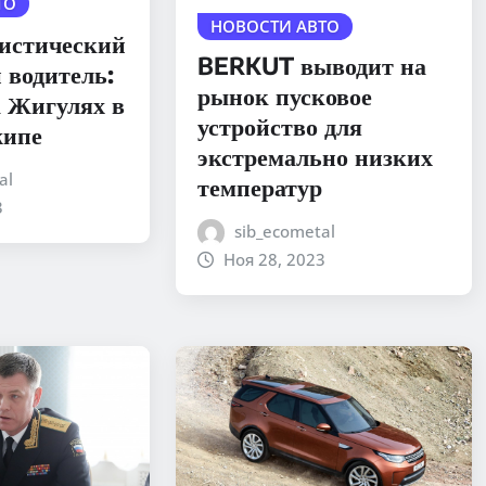
ТО
НОВОСТИ АВТО
тистический
BERKUT выводит на
 водитель:
рынок пусковое
а Жигулях в
устройство для
жипе
экстремально низких
al
температур
3
sib_ecometal
Ноя 28, 2023