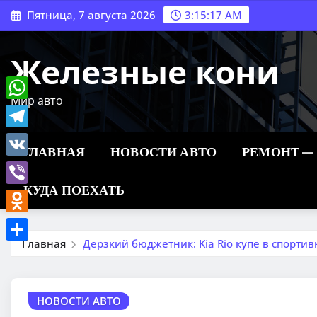
Перейти
Пятница, 7 августа 2026
3:15:18 AM
к
содержимому
Железные кони
Мир авто
WhatsApp
Telegram
ГЛАВНАЯ
НОВОСТИ АВТО
РЕМОНТ —
VK
КУДА ПОЕХАТЬ
Viber
Odnoklassniki
Главная
Дерзкий бюджетник: Kia Rio купе в спорти
Отправить
НОВОСТИ АВТО