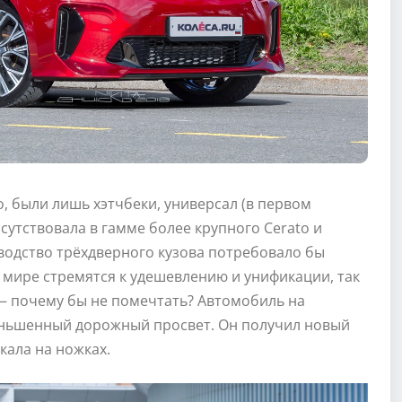
, были лишь хэтчбеки, универсал (в первом
сутствовала в гамме более крупного Cerato и
водство трёхдверного кузова потребовало бы
 мире стремятся к удешевлению и унификации, так
 — почему бы не помечтать? Автомобиль на
еньшенный дорожный просвет. Он получил новый
кала на ножках.