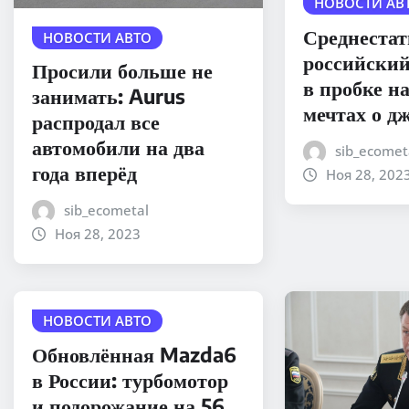
НОВОСТИ АВ
Среднеста
НОВОСТИ АВТО
российский
Просили больше не
в пробке н
занимать: Aurus
мечтах о д
распродал все
автомобили на два
sib_ecomet
года вперёд
Ноя 28, 202
sib_ecometal
Ноя 28, 2023
НОВОСТИ АВТО
Обновлённая Mazda6
в России: турбомотор
и подорожание на 56