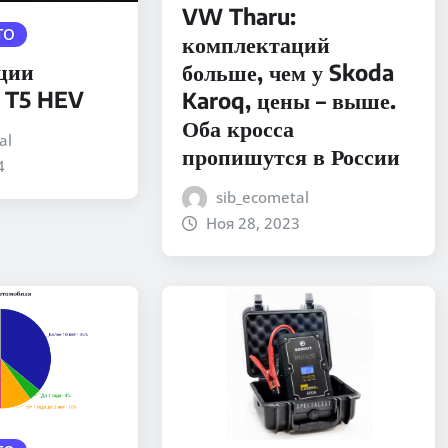
VW Tharu:
ТО
комплектаций
ции
больше, чем у Skoda
 T5 HEV
Karoq, цены – выше.
Оба кросса
al
пропишутся в России
4
sib_ecometal
Ноя 28, 2023