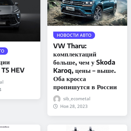
НОВОСТИ АВТО
VW Tharu:
ТО
комплектаций
ции
больше, чем у Skoda
 T5 HEV
Karoq, цены – выше.
Оба кросса
al
пропишутся в России
4
sib_ecometal
Ноя 28, 2023