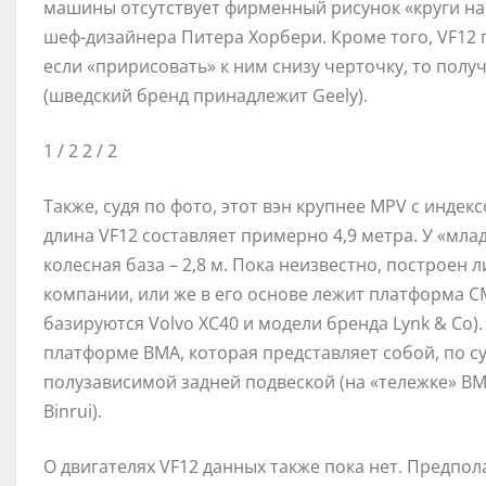
машины отсутствует фирменный рисунок «круги на
шеф-дизайнера Питера Хорбери. Кроме того, VF12
если «пририсовать» к ним снизу черточку, то получ
(шведский бренд принадлежит Geely).
1
/ 2
2
/ 2
Также, судя по фото, этот вэн крупнее MPV с инде
длина VF12 составляет примерно 4,9 метра. У «мла
колесная база – 2,8 м. Пока неизвестно, построен 
компании, или же в его основе лежит платформа CM
базируются Volvo XC40 и модели бренда Lynk & Co).
платформе BMA, которая представляет собой, по 
полузависимой задней подвеской (на «тележке» BMA
Binrui).
О двигателях VF12 данных также пока нет. Предпола