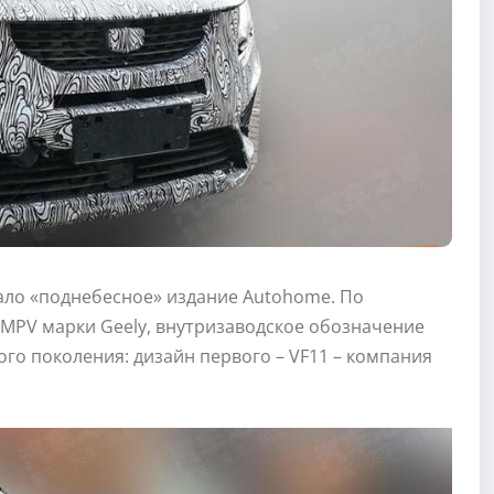
ло «поднебесное» издание Autohome. По
MPV марки Geely, внутризаводское обозначение
ого поколения: дизайн первого – VF11 – компания