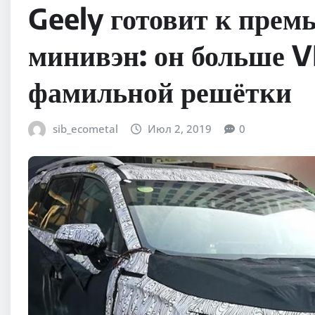
Geely готовит к прем
минивэн: он больше VF
фамильной решётки
sib_ecometal
Июл 2, 2019
0