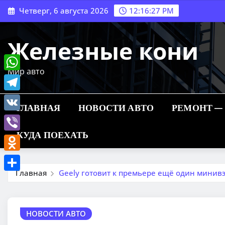
Перейти
Четверг, 6 августа 2026
12:16:29 PM
к
содержимому
Железные кони
Мир авто
WhatsApp
Telegram
ГЛАВНАЯ
НОВОСТИ АВТО
РЕМОНТ —
VK
КУДА ПОЕХАТЬ
Viber
Odnoklassniki
Главная
Geely готовит к премьере ещё один минивэ
Отправить
НОВОСТИ АВТО