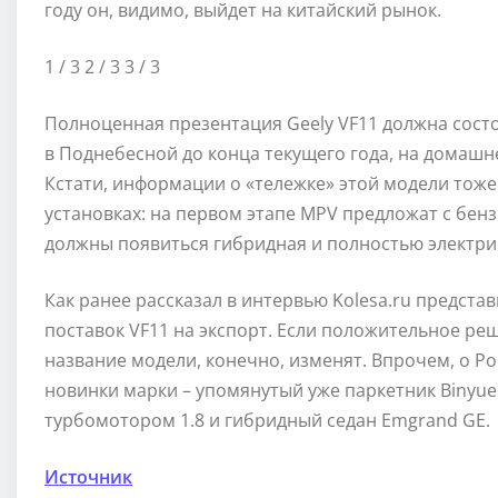
году он, видимо, выйдет на китайский рынок.
1
/ 3
2
/ 3
3
/ 3
Полноценная презентация Geely VF11 должна сост
в Поднебесной до конца текущего года, на домашне
Кстати, информации о «тележке» этой модели тоже
установках: на первом этапе MPV предложат с бен
должны появиться гибридная и полностью электри
Как ранее рассказал в интервью Kolesa.ru предста
поставок VF11 на экспорт. Если положительное реш
название модели, конечно, изменят. Впрочем, о Ро
новинки марки – упомянутый уже паркетник Binyue (
турбомотором 1.8 и гибридный седан Emgrand GE.
Источник