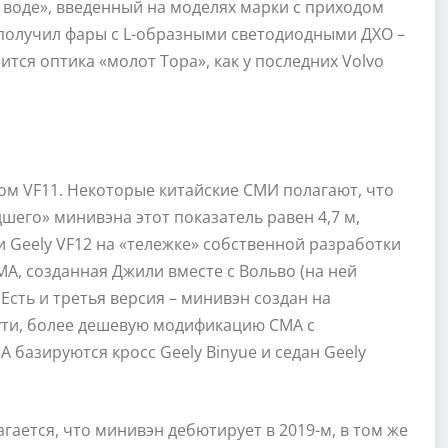
 воде», введенный на моделях марки с приходом
 получил фары с L-образными светодиодными ДХО –
ится оптика «молот Тора», как у последних Volvo
ксом VF11. Некоторые китайские СМИ полагают, что
дшего» минивэна этот показатель равен 4,7 м,
ли Geely VF12 на «тележке» собственной разработки
A, созданная Джили вместе с Вольво (на ней
 Есть и третья версия – минивэн создан на
сути, более дешевую модификацию СМА с
 базируются кросс Geely Binyue и седан Geely
гается, что минивэн дебютирует в 2019-м, в том же