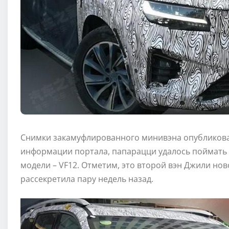
Снимки закамуфлированного минивэна опубликова
информации портала, папарацци удалось поймать 
модели – VF12. Отметим, это второй вэн Джили нов
рассекретила пару недель назад.