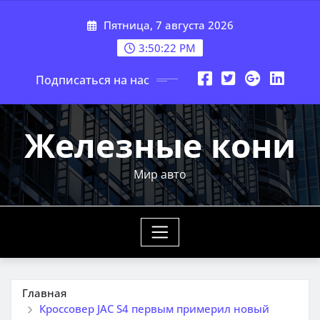
Перейти
Пятница, 7 августа 2026
к
содержимому
3:50:24 PM
Подписаться на нас
Железные кони
Мир авто
Главная
Кроссовер JAC S4 первым примерил новый