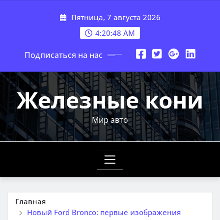
Перейти
Пятница, 7 августа 2026
к
содержимому
4:20:50 AM
Подписаться на нас
Железные кони
Мир авто
Главная
Новый Ford Bronco: первые изображения