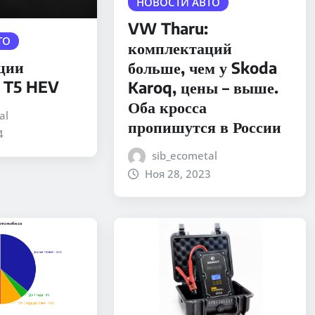
НОВОСТИ АВТО
VW Tharu:
ТО
комплектаций
ции
больше, чем у Skoda
 T5 HEV
Karoq, цены – выше.
Оба кросса
al
пропишутся в России
4
sib_ecometal
Ноя 28, 2023