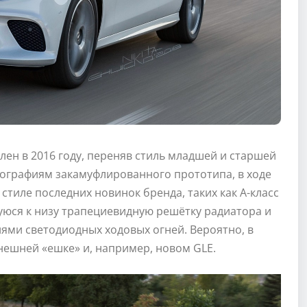
влен в 2016 году, переняв стиль младшей и старшей
отографиям закамуфлированного прототипа, в ходе
тиле последних новинок бренда, таких как А-класс
уюся к низу трапециевидную решётку радиатора и
ями светодиодных ходовых огней. Вероятно, в
ынешней «ешке» и, например, новом GLE.