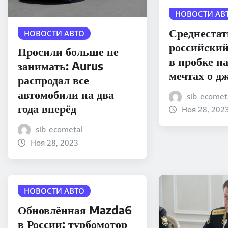
НОВОСТИ АВ
Среднеста
НОВОСТИ АВТО
российский
Просили больше не
в пробке н
занимать: Aurus
мечтах о д
распродал все
автомобили на два
sib_ecomet
года вперёд
Ноя 28, 202
sib_ecometal
Ноя 28, 2023
НОВОСТИ АВТО
Обновлённая Mazda6
в России: турбомотор