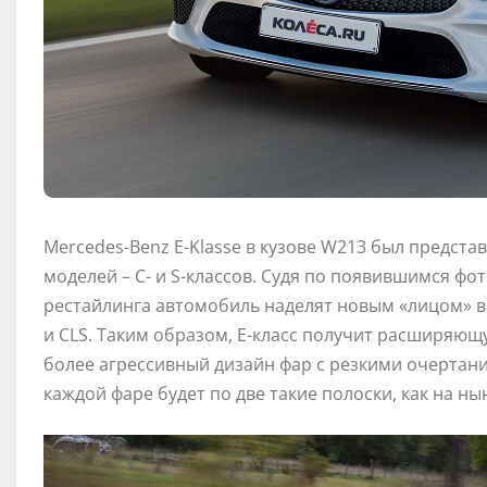
Mercedes-Benz E-Klasse в кузове W213 был предста
моделей – С- и S-классов. Судя по появившимся ф
рестайлинга автомобиль наделят новым «лицом» в с
и CLS. Таким образом, Е-класс получит расширяющ
более агрессивный дизайн фар с резкими очертани
каждой фаре будет по две такие полоски, как на н