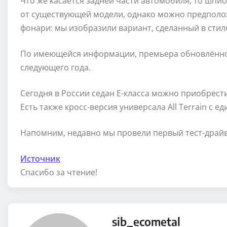
Что же касается задней части автомобиля, то шпи
от существующей модели, однако можно предположи
фонари: мы изобразили вариант, сделанный в стиле
По имеющейся информации, премьера обновлённого
следующего года.
Сегодня в России седан Е-класса можно приобрести м
Есть также кросс-версия универсала All Terrain с е
Напомним, недавно мы провели первый тест-драйв 
Источник
Спасибо за чтение!
sib_ecometal