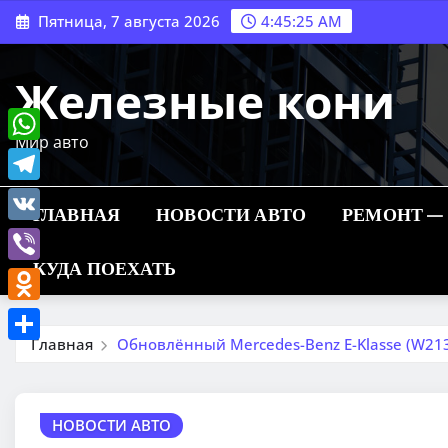
Перейти
Пятница, 7 августа 2026
4:45:27 AM
к
содержимому
Железные кони
Мир авто
WhatsApp
Telegram
ГЛАВНАЯ
НОВОСТИ АВТО
РЕМОНТ —
VK
КУДА ПОЕХАТЬ
Viber
Odnoklassniki
Главная
Обновлённый Mercedes-Benz E-Klasse (W21
Отправить
НОВОСТИ АВТО