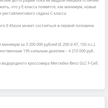
онские фотографии пока не выдали никаких отличий
ть, что у Е-класса появятся, как минимум, новые
 рестайлингового седана С-класса.
 E-Klasse может состояться в первой половине
инимум за 3 200 000 рублей (Е 200 d AT, 150 л.с.).
динственным 195-сильным дизелем – 4 210 000 руб.
водородного кроссовера Mercedes-Benz GLC F-Cell.