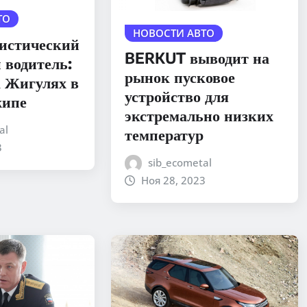
ТО
НОВОСТИ АВТО
тистический
BERKUT выводит на
 водитель:
рынок пусковое
а Жигулях в
устройство для
жипе
экстремально низких
al
температур
3
sib_ecometal
Ноя 28, 2023