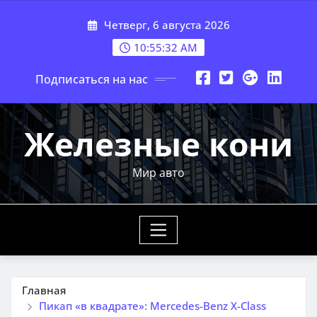
Перейти
Четверг, 6 августа 2026
к
содержимому
10:55:34 AM
Подписаться на нас
Железные кони
Мир авто
Главная
Пикап «в квадрате»: Mercedes-Benz X-Class