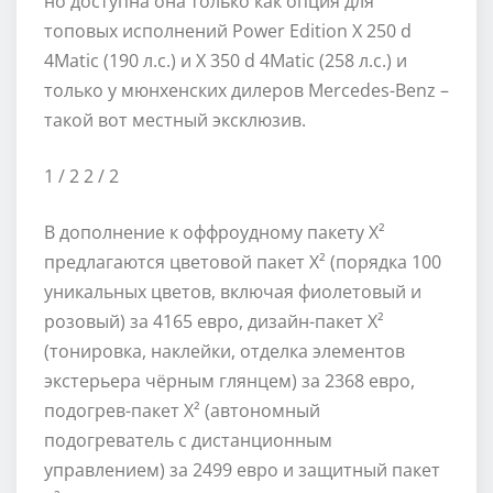
но доступна она только как опция для
топовых исполнений Power Edition X 250 d
4Matic (190 л.с.) и X 350 d 4Matic (258 л.с.) и
только у мюнхенских дилеров Mercedes-Benz –
такой вот местный эксклюзив.
1
/ 2
2
/ 2
В дополнение к оффроудному пакету X²
предлагаются цветовой пакет X² (порядка 100
уникальных цветов, включая фиолетовый и
розовый) за 4165 евро, дизайн-пакет X²
(тонировка, наклейки, отделка элементов
экстерьера чёрным глянцем) за 2368 евро,
подогрев-пакет X² (автономный
подогреватель с дистанционным
управлением) за 2499 евро и защитный пакет