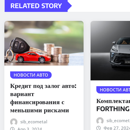
RELATED STORY
НОВОСТИ АВТО
Кредит под залог авто:
НОВОСТИ АВ
вариант
Комплекта
финансирования с
FORTHING
меньшими рисками
sib_ecomet
sib_ecometal
Фев 27, 202
Апр 3, 2024