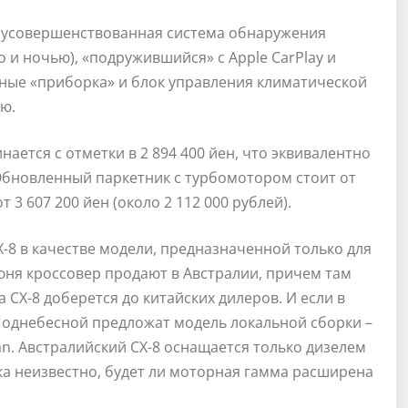
я усовершенствованная система обнаружения
о и ночью), «подружившийся» с Apple CarPlay и
ные «приборка» и блок управления климатической
ю.
ется с отметки в 2 894 400 йен, что эквивалентно
 Обновленный паркетник с турбомотором стоит от
от 3 607 200 йен (около 2 112 000 рублей).
8 в качестве модели, предназначенной только для
юня кроссовер продают в Австралии, причем там
a CX-8 доберется до китайских дилеров. И если в
 Поднебесной предложат модель локальной сборки –
an. Австралийский CX-8 оснащается только дизелем
ока неизвестно, будет ли моторная гамма расширена