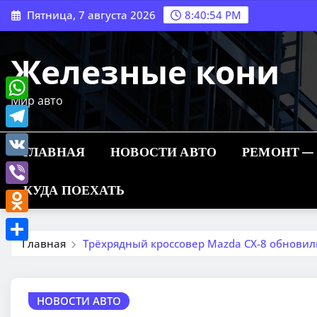
Перейти
Пятница, 7 августа 2026
8:40:55 PM
к
содержимому
Железные кони
Мир авто
WhatsApp
Telegram
ГЛАВНАЯ
НОВОСТИ АВТО
РЕМОНТ —
VK
КУДА ПОЕХАТЬ
Viber
Odnoklassniki
Главная
Трёхрядный кроссовер Mazda CX-8 обновил
Отправить
НОВОСТИ АВТО