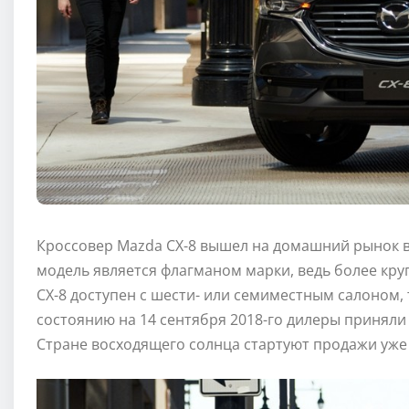
Кроссовер Mazda CX-8 вышел на домашний рынок в
модель является флагманом марки, ведь более кру
CX-8 доступен с шести- или семиместным салоном,
состоянию на 14 сентября 2018-го дилеры приняли б
Стране восходящего солнца стартуют продажи уже