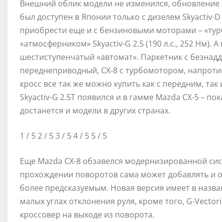
Внешний облик модели не изменился, обновление ко
был доступен в Японии только с дизелем Skyactiv-D 
приобрести еще и с бензиновыми моторами – «турбоч
«атмосферником» Skyactiv-G 2.5 (190 л.с., 252 Нм). 
шестиступенчатый «автомат». Паркетник с безнад
переднеприводный, CX-8 с турбомотором, напротив
кросс все так же можно купить как с передним, так
Skyactiv-G 2.5T появился и в гамме Mazda CX-5 – по
достанется и модели в других странах.
1
/ 5
2
/ 5
3
/ 5
4
/ 5
5
/ 5
Еще Mazda CX-8 обзавелся модернизированной сист
прохождении поворотов сама может добавлять и о
более предсказуемым. Новая версия имеет в назван
малых углах отклонения руля, кроме того, G-Vector
кроссовер на выходе из поворота.