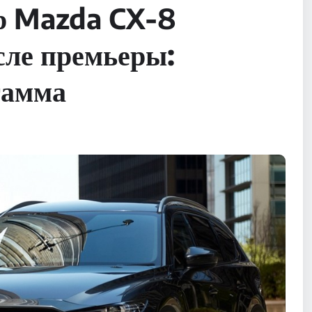
р Mazda CX-8
сле премьеры:
гамма