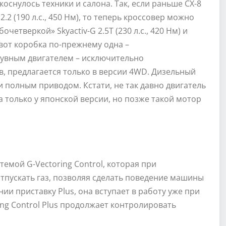
снулось техники и салона. Так, если раньше CX-8
2.2 (190 л.с., 450 Нм), то теперь кроссовер можно
етверкой» Skyactiv-G 2.5T (230 л.с., 420 Нм) и
А вот коробка по-прежнему одна –
дувным двигателем – исключительно
, предлагается только в версии 4WD. Дизельный
 и полным приводом. Кстати, не так давно двигатель
ка только у японской версии, но позже такой мотор
емой G-Vectoring Control, которая при
тпускать газ, позволяя сделать поведение машины
ии приставку Plus, она вступает в работу уже при
ing Control Plus продолжает контролировать