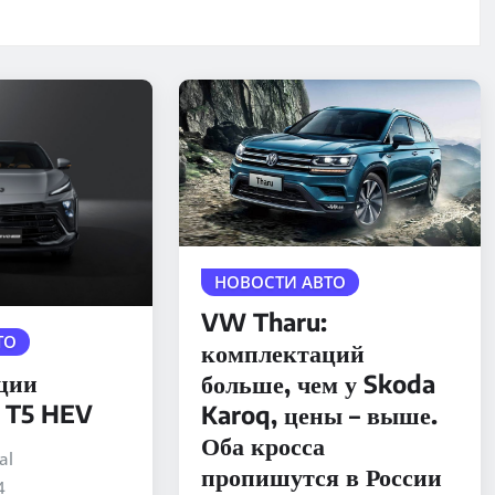
НОВОСТИ АВТО
VW Tharu:
ТО
комплектаций
ции
больше, чем у Skoda
 T5 HEV
Karoq, цены – выше.
Оба кросса
al
пропишутся в России
4