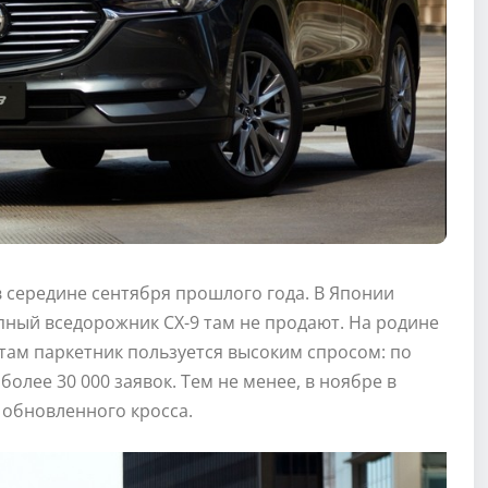
 середине сентября прошлого года. В Японии
пный вседорожник CX-9 там не продают. На родине
 там паркетник пользуется высоким спросом: по
олее 30 000 заявок. Тем не менее, в ноябре в
 обновленного кросса.