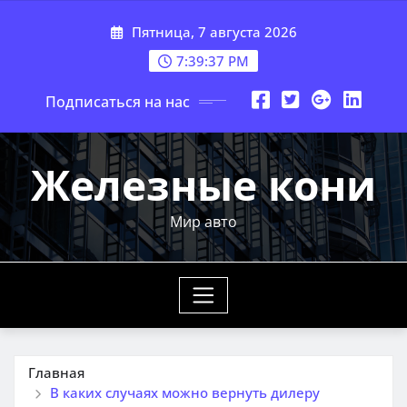
Перейти
Пятница, 7 августа 2026
к
содержимому
7:39:38 PM
Подписаться на нас
Железные кони
Мир авто
Главная
В каких случаях можно вернуть дилеру