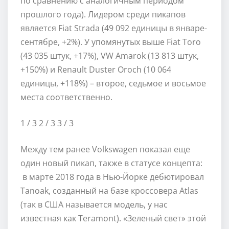
по сравнению с аналогичным периодом
прошлого года). Лидером среди пикапов
является Fiat Strada (49 092 единицы в январе-
сентябре, +2%). У упомянутых выше Fiat Toro
(43 035 штук, +17%), VW Amarok (13 813 штук,
+150%) и Renault Duster Oroch (10 064
единицы, +118%) – второе, седьмое и восьмое
места соответственно.
1
/ 3
2
/ 3
3
/ 3
Между тем ранее Volkswagen показал еще
один новый пикап, также в статусе концепта:
в марте 2018 года в Нью-Йорке дебютировал
Tanoak, созданный на базе кроссовера Atlas
(так в США называется модель, у нас
известная как Teramont). «Зеленый свет» этой