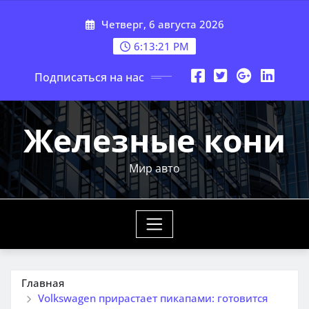
Перейти
Четверг, 6 августа 2026
к
содержимому
6:13:22 PM
Подписаться на нас
Железные кони
Мир авто
Главная
Volkswagen прирастает пикапами: готовится