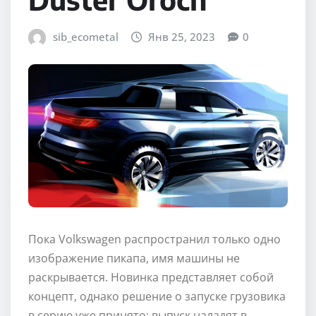
sib_ecometal
Янв 25, 2023
0
Пока Volkswagen распространил только одно
изображение пикапа, имя машины не
раскрывается. Новинка представляет собой
концепт, однако решение о запуске грузовика
в серию уже принято: выпуск наладят в