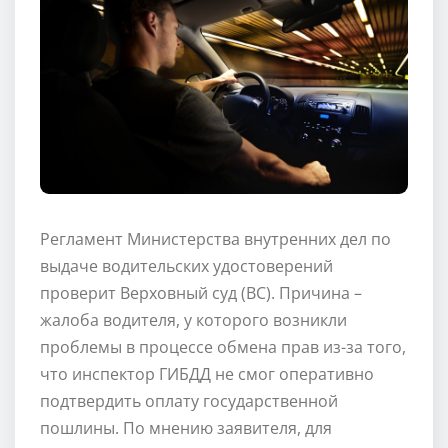
Регламент Министерства внутренних дел по
выдаче водительских удостоверений
проверит Верховный суд (ВС). Причина –
жалоба водителя, у которого возникли
проблемы в процессе обмена прав из-за того,
что инспектор ГИБДД не смог оперативно
подтвердить оплату государственной
пошлины. По мнению заявителя, для