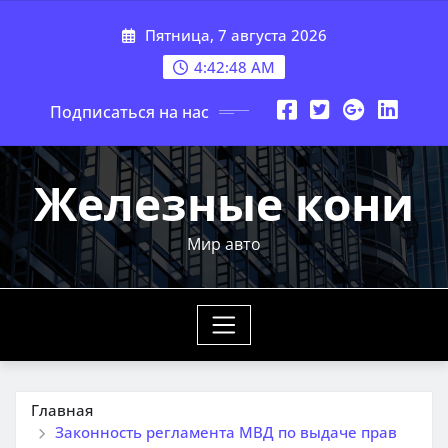
Перейти
Пятница, 7 августа 2026
к
содержимому
4:42:50 AM
Подписаться на нас
Железные кони
Мир авто
Главная
Законность регламента МВД по выдаче прав